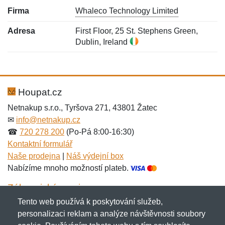
Firma
Whaleco Technology Limited
Adresa
First Floor, 25 St. Stephens Green,
Dublin, Ireland
Nová recenze
Nový dotaz
Hodnocení:
Jméno:
*
*
Houpat.cz
Netnakup s.r.o., Tyršova 271, 43801 Žatec
✉
info@netnakup.cz
Jméno:
E-mail:
*
*
☎
720 278 200
(Po-Pá 8:00-16:30)
Kontaktní formulář
Naše prodejna
|
Náš výdejní box
Nabízíme mnoho možností plateb.
E-mail:
*
Zpráva
*
Zákaznický servis
Tento web používá k poskytování služeb,
Novinky emailem
personalizaci reklam a analýze návštěvnosti soubory