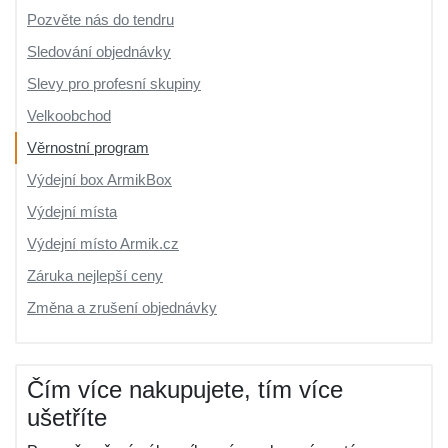
Pozvěte nás do tendru
Sledování objednávky
Slevy pro profesní skupiny
Velkoobchod
Věrnostní program
Výdejní box ArmikBox
Výdejní místa
Výdejní místo Armik.cz
Záruka nejlepší ceny
Změna a zrušení objednávky
Čím více nakupujete, tím více
ušetříte