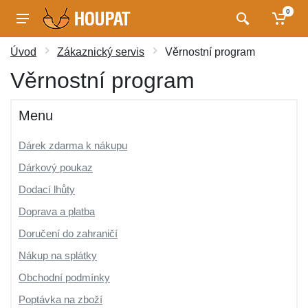
0
Úvod
Zákaznický servis
Věrnostní program
Věrnostní program
Menu
Dárek zdarma k nákupu
Dárkový poukaz
Dodací lhůty
Doprava a platba
Doručení do zahraničí
Nákup na splátky
Obchodní podmínky
Poptávka na zboží