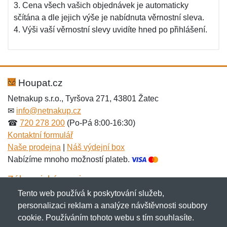
3. Cena všech vašich objednávek je automaticky
sčítána a dle jejich výše je nabídnuta věrnostní sleva.
4. Výši vaší věrnostní slevy uvidíte hned po přihlášení.
Houpat.cz
Netnakup s.r.o., Tyršova 271, 43801 Žatec
✉
info@netnakup.cz
☎
720 278 200
(Po-Pá 8:00-16:30)
Kontaktní formulář
Naše prodejna
|
Náš výdejní box
Nabízíme mnoho možností plateb.
Zákaznický servis
Tento web používá k poskytování služeb,
Novinky emailem
personalizaci reklam a analýze návštěvnosti soubory
cookie. Používáním tohoto webu s tím souhlasíte.