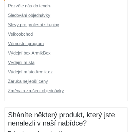
Pozvěte nás do tendru
Sledování objednávky
Slevy pro profesní skupiny
Velkoobchod
Věrnostní program
Výdejní box ArmikBox
Výdejní místa
Výdejní místo Armik.cz
Záruka nejlepší ceny
Změna a zrušení objednávky
Sháníte některý produkt, který jste
nenalezli v naší nabídce?