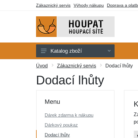
Zákaznický servis
Výhody nákupu
Doprava a plat
Katalog zboží
Houpací sítě
Úvod
Zákaznický servis
Dodací lhůty
Houpací křesla
Dodací lhůty
Stojany
Deky a lehátka
Menu
K
Montážní prvky
Z
Dárek zdarma k nákupu
Dárkové poukazy
p
Dárkový poukaz
Výprodej
Dodací lhůty