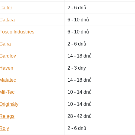
Calter
2 - 6 dnů
Cattara
6 - 10 dnů
Fosco Industries
6 - 10 dnů
Gaira
2 - 6 dnů
Gardlov
14 - 18 dnů
Haven
2 - 3 dny
Malatec
14 - 18 dnů
Mil-Tec
10 - 14 dnů
Originály
10 - 14 dnů
Relags
28 - 42 dnů
Roly
2 - 6 dnů