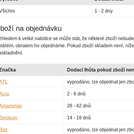
Všichni
1 - 2 dny
boží na objednávku
zhledem k velké nabídce se může stát, že některé zboží nebude
roblém, obratem ho objednáme. Pokud zboží skladem není, níže 
askladnění.
Značka
Dodací lhůta pokud zboží ne
ATL
vyprodáno, lze objednat jen zb
Acra
2 - 6 dnů
Amazonas
28 - 42 dnů
Bestway
14 - 18 dnů
Bist
vyprodáno, lze objednat jen zb