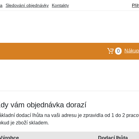
ba
Sledování objednávky
Kontakty
Při
Nákupn
0
dy vám objednávka dorazí
ákladní dodací lhůta na vaši adresu je zpravidla od 1 do 2 prac
okud je zboží skladem.
Výrobce
Dodací lhůta