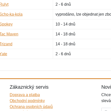
Rulyt
2 - 6 dnů
Scho-ka-kola
vyprodáno, lze objednat jen zb
Spokey
10 - 14 dnů
Tac Maven
14 - 18 dnů
Trizand
14 - 18 dnů
Yate
2 - 6 dnů
Zákaznický servis
Nov
Doprava a platba
Chcet
Obchodní podmínky
slevá
Ochrana osobních údajů
E-mai