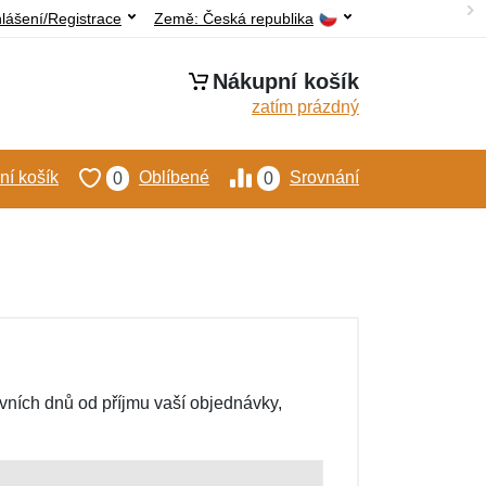
hlášení/Registrace
Země:
Česká republika
Nákupní košík
zatím prázdný
í košík
Oblíbené
Srovnání
0
0
ovních dnů od příjmu vaší objednávky,