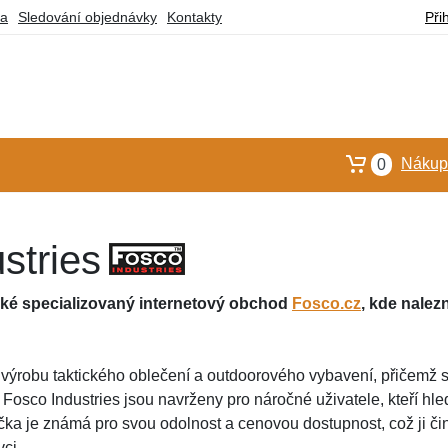
ba
Sledování objednávky
Kontakty
Při
Nákupn
0
stries
aké specializovaný internetový obchod
Fosco.cz
, kde nalez
na výrobu taktického oblečení a outdoorového vybavení, přičemž 
 Fosco Industries jsou navrženy pro náročné uživatele, kteří hled
ka je známá pro svou odolnost a cenovou dostupnost, což ji či
ci.