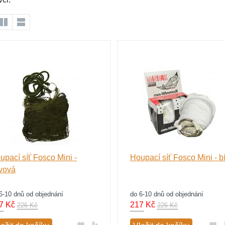
upací síť Fosco Mini -
Houpací síť Fosco Mini - bí
ivová
6-10 dnů od objednání
do 6-10 dnů od objednání
7
Kč
217
Kč
226 Kč
226 Kč