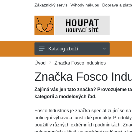
Zákaznický servis
Výhody nákupu
Doprava a plat
Katalog zboží
Houpací sítě
Úvod
Značka Fosco Industries
Houpací křesla
Značka Fosco Indu
Stojany
Zajímá vás jen tato značka? Provozujeme t
Deky a lehátka
kategorií a modelových řad.
Montážní prvky
Fosco Industries je značka specializující se 
Dárkové poukazy
policejní výbavu a turistické produkty. Produkty
použití v různých extrémních podmínkách. Znač
Výprodej
outdoorových aktivit, vojenskými nadšenci a lov