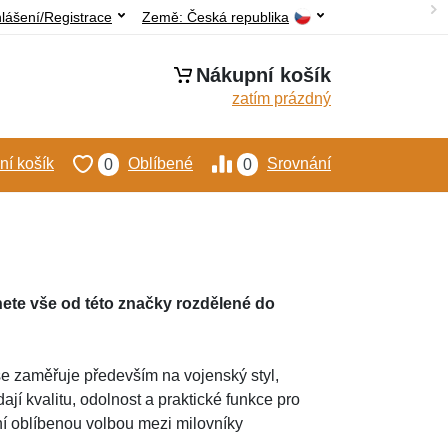
hlášení/Registrace
Země:
Česká republika
Nákupní košík
zatím prázdný
í košík
Oblíbené
Srovnání
0
0
nete vše od této značky rozdělené do
se zaměřuje především na vojenský styl,
ají kvalitu, odolnost a praktické funkce pro
ní oblíbenou volbou mezi milovníky