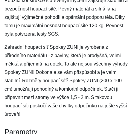
Použitá konstrukce s dřevěnými tyčemi zajišťuje stabilitu a
bezpečnost houpací sítě. Pevný materiál a silná lana
zajištují výjimečné pohodlí a optimální podporu těla. Díky
tomu je maximální nosnost houpací sítě 120 kg. Pevnost
byla potvrzena testy SGS.
Zahradní houpací síť Spokey ZUNI je vyrobena z
přírodního materiálu - z bavlny, která je prodyšná, velmi
měkká a příjemná na dotek. To ale nejsou všechny výhody
Spokey ZUNI! Dokonale se vám přizpůsobí a je velmi
stabilní. Rozměry houpací sítě Spokey ZUNI (200 x 100
cm) umožňují pohodlný a komfortní odpočinek. Stačí ji
připevnit mezi stromy ve výšce 1,5 - 2 m. S takovou
houpací síti poskočí vaše chvilky odpočinku na ještě vyšší
úroveň!
Parametry