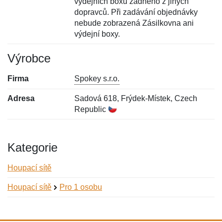
výdejních boxů žádného z jiných
dopravců. Při zadávání objednávky
nebude zobrazená Zásilkovna ani
výdejní boxy.
Výrobce
Firma
Spokey s.r.o.
Adresa
Sadová 618, Frýdek-Místek, Czech
Republic
Kategorie
Houpací sítě
Houpací sítě
Pro 1 osobu
Nová recenze
Nový dotaz