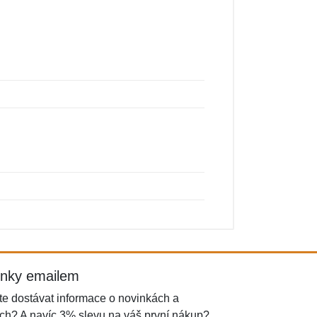
inky emailem
e dostávat informace o novinkách a
ch? A navíc 3% slevu na váš první nákup?