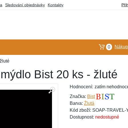
ba
Sledování objednávky
Kontakty
Při
Nákupn
0
žluté
mýdlo Bist 20 ks - žluté
Hodnocení:
zatím nehodnoc
Značka:
Bist
Barva:
Žlutá
Kód zboží: SOAP-TRAVEL
Dostupnost:
nedostupné