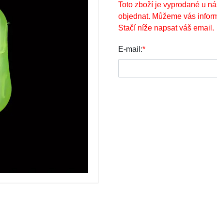
Toto zboží je vyprodané u ná
objednat. Můžeme vás inform
Stačí níže napsat váš email.
E-mail:
*