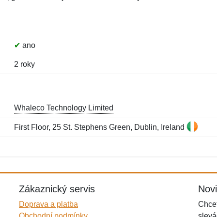
✔
ano
2 roky
Whaleco Technology Limited
First Floor, 25 St. Stephens Green, Dublin, Ireland
Jméno:
E-mail:
*
*
E-mail:
*
Zákaznický servis
Nov
Doprava a platba
Chcet
Obchodní podmínky
slevá