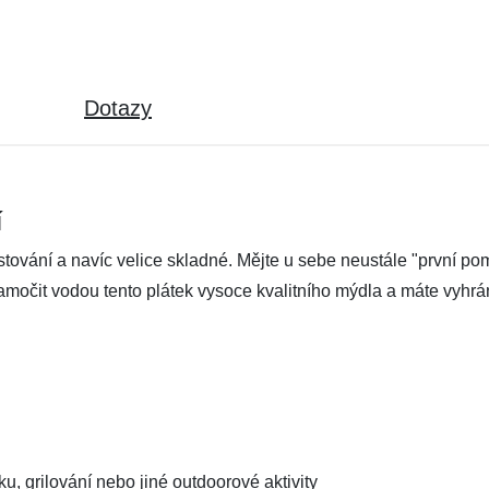
Dotazy
í
stování a navíc velice skladné. Mějte u sebe neustále "první p
namočit vodou tento plátek vysoce kvalitního mýdla a máte vyh
ku, grilování nebo jiné outdoorové aktivity