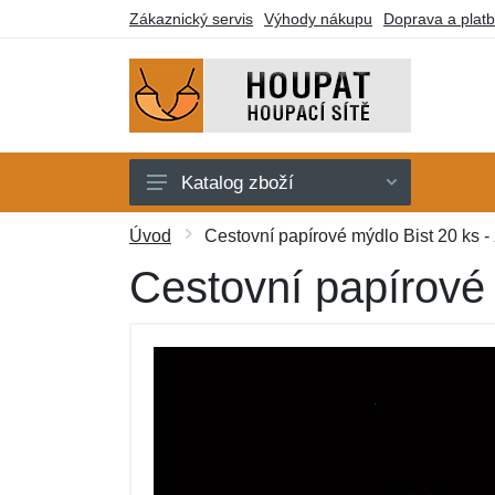
Zákaznický servis
Výhody nákupu
Doprava a plat
Katalog zboží
Houpací sítě
Úvod
Cestovní papírové mýdlo Bist 20 ks - 
Houpací křesla
Cestovní papírové 
Stojany
Deky a lehátka
Montážní prvky
Dárkové poukazy
Výprodej