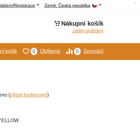
hlášení/Registrace
Země:
Česká republika
Nákupní košík
zatím prázdný
í košík
Oblíbené
Srovnání
0
0
eno (
přidat hodnocení
)
-YELLOW