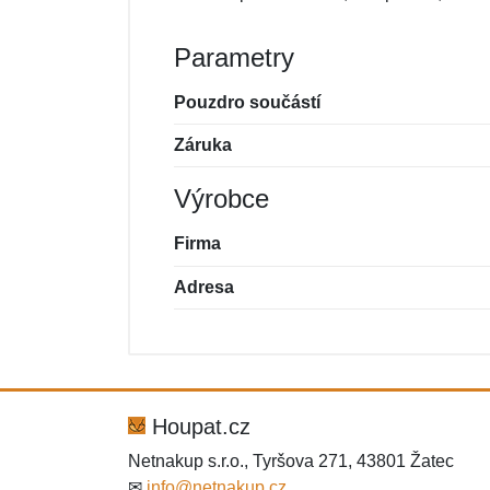
Parametry
Pouzdro součástí
Záruka
Výrobce
Firma
Adresa
Nová recenze
Nový dotaz
Hodnocení:
Jméno:
*
*
Houpat.cz
Netnakup s.r.o., Tyršova 271, 43801 Žatec
✉
info@netnakup.cz