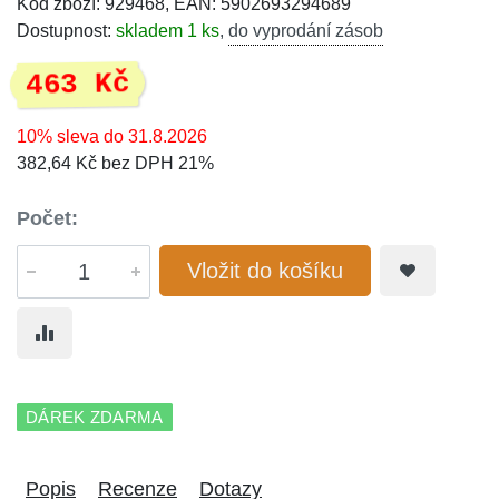
Kód zboží: 929468, EAN: 5902693294689
Dostupnost:
skladem 1 ks
,
do vyprodání zásob
463 Kč
10% sleva do 31.8.2026
382,64 Kč bez DPH 21%
Počet:
Vložit do košíku
DÁREK ZDARMA
Popis
Recenze
Dotazy