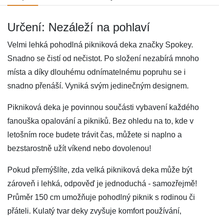
Určení: Nezáleží na pohlaví
Velmi lehká pohodlná pikniková deka značky Spokey.
Snadno se čistí od nečistot. Po složení nezabírá mnoho
místa a díky dlouhému odnímatelnému popruhu se i
snadno přenáší. Vyniká svým jedinečným designem.
Pikniková deka je povinnou součásti vybavení každého
fanouška opalování a pikniků. Bez ohledu na to, kde v
letošním roce budete trávit čas, můžete si naplno a
bezstarostně užít víkend nebo dovolenou!
Pokud přemýšlíte, zda velká pikniková deka může být
zároveň i lehká, odpověď je jednoduchá - samozřejmě!
Průměr 150 cm umožňuje pohodlný piknik s rodinou či
přáteli. Kulatý tvar deky zvyšuje komfort používání,