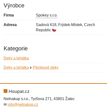
Výrobce
Firma
Spokey s.r.o.
Adresa
Sadová 618, Frýdek-Místek, Czech
Republic
Kategorie
Deky a lehátka
Deky a lehátka
Piknikové deky
Nová recenze
Nový dotaz
Hodnocení:
Jméno:
*
*
Houpat.cz
Netnakup s.r.o., Tyršova 271, 43801 Žatec
✉
info@netnakup.cz