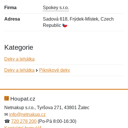
Firma
Spokey s.r.o.
Adresa
Sadová 618, Frýdek-Místek, Czech
Republic
Kategorie
Deky a lehátka
Deky a lehátka
Piknikové deky
Nová recenze
Nový dotaz
Hodnocení:
Jméno:
*
*
Houpat.cz
Netnakup s.r.o., Tyršova 271, 43801 Žatec
✉
info@netnakup.cz
Jméno:
E-mail:
*
*
☎
720 278 200
(Po-Pá 8:00-16:30)