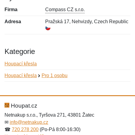
Firma
Compass CZ s.r.o.
Adresa
Pražská 17, Nehvizdy, Czech Republic
Kategorie
Houpací křesla
Houpací křesla
Pro 1 osobu
Nová recenze
Nový dotaz
Hodnocení:
Jméno:
*
*
Houpat.cz
Netnakup s.r.o., Tyršova 271, 43801 Žatec
✉
info@netnakup.cz
Jméno:
E-mail:
*
*
☎
720 278 200
(Po-Pá 8:00-16:30)