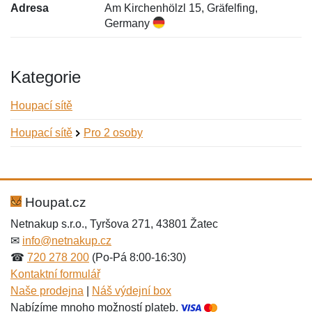
Adresa
Am Kirchenhölzl 15, Gräfelfing,
Germany
Kategorie
Houpací sítě
Houpací sítě
Pro 2 osoby
Nová recenze
Nový dotaz
Hodnocení:
Jméno:
*
*
Houpat.cz
Netnakup s.r.o., Tyršova 271, 43801 Žatec
✉
info@netnakup.cz
Jméno:
E-mail:
*
*
☎
720 278 200
(Po-Pá 8:00-16:30)
Kontaktní formulář
Naše prodejna
|
Náš výdejní box
Nabízíme mnoho možností plateb.