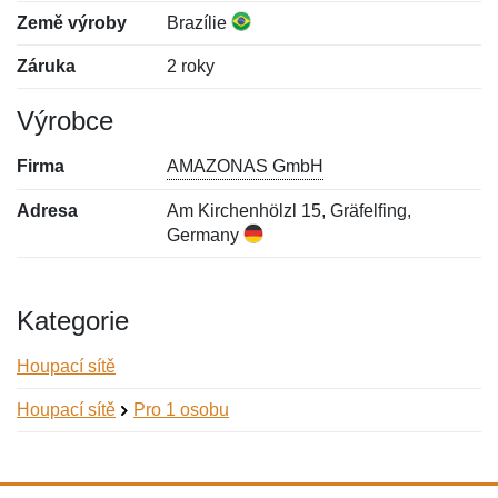
Země výroby
Brazílie
Záruka
2 roky
Výrobce
Firma
AMAZONAS GmbH
Adresa
Am Kirchenhölzl 15, Gräfelfing,
Germany
Kategorie
Houpací sítě
Houpací sítě
Pro 1 osobu
Nová recenze
Nový dotaz