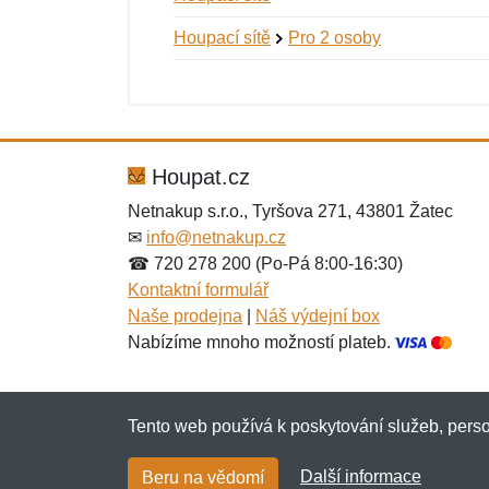
Houpací sítě
Pro 2 osoby
Nová recenze
Nový dotaz
Hodnocení:
Jméno:
*
*
Houpat.cz
Netnakup s.r.o., Tyršova 271, 43801 Žatec
✉
info@netnakup.cz
Zpráva
Zpráva
*
*
☎ 720 278 200 (Po-Pá 8:00-16:30)
Kontaktní formulář
Naše prodejna
|
Náš výdejní box
Nabízíme mnoho možností plateb.
Tento web používá k poskytování služeb, perso
Přidat
Přidat
Další informace
Beru na vědomí