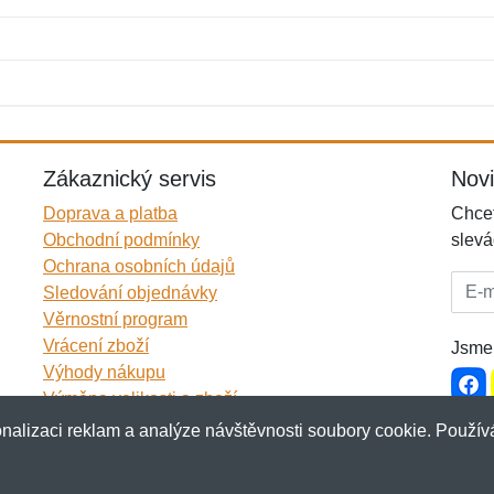
Jméno:
E-mail:
*
*
E-mail:
*
Zákaznický servis
Nov
Doprava a platba
Chcet
Obchodní podmínky
slevá
Ochrana osobních údajů
E-mai
Sledování objednávky
Věrnostní program
Vrácení zboží
Jsme 
Výhody nákupu
Výměna velikosti a zboží
Více informací...
nalizaci reklam a analýze návštěvnosti soubory cookie. Používá