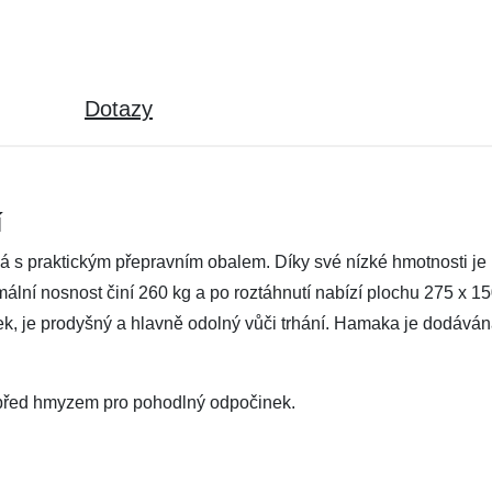
Dotazy
í
s praktickým přepravním obalem. Díky své nízké hmotnosti je pe
imální nosnost činí 260 kg a po roztáhnutí nabízí plochu 275 x 
tek, je prodyšný a hlavně odolný vůči trhání. Hamaka je dodáv
 před hmyzem pro pohodlný odpočinek.