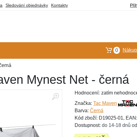
ba
Sledování objednávky
Kontakty
Při
Nákupn
0
černá
aven Mynest Net - černá
Hodnocení:
zatím nehodnoc
Značka:
Tac Maven
Barva:
Černá
Kód zboží: D19025-01, EAN
Dostupnost:
do 14-18 dnů od