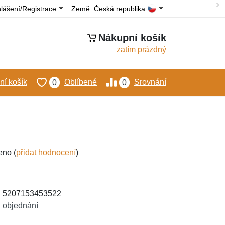
hlášení/Registrace
Země:
Česká republika
Nákupní košík
zatím prázdný
í košík
Oblíbené
Srovnání
0
0
eno (
přidat hodnocení
)
: 5207153453522
 objednání