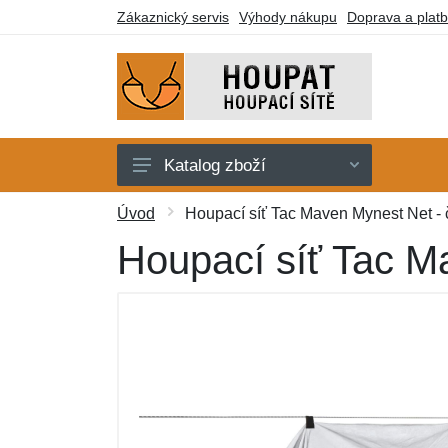
Zákaznický servis
Výhody nákupu
Doprava a plat
Katalog zboží
Houpací sítě
Úvod
Houpací síť Tac Maven Mynest Net - 
Houpací křesla
Houpací síť Tac M
Stojany
Deky a lehátka
Montážní prvky
Dárkové poukazy
Výprodej