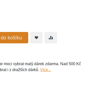
t do košíku
e moci vybrat malý dárek zdarma. Nad 500 Kč
brat i z dražších dárků.
Více...