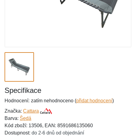
Specifikace
Hodnocení:
zatím nehodnoceno (
přidat hodnocení
)
Značka:
Cattara
Barva:
Šedá
Kód zboží: 13506, EAN: 8591686135060
Dostupnost:
do 2-6 dnů od objednání