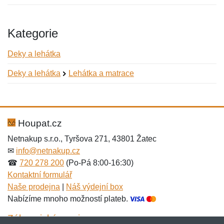
Kategorie
Deky a lehátka
Deky a lehátka
Lehátka a matrace
Nová recenze
Nový dotaz
Hodnocení:
Jméno:
*
*
Houpat.cz
Netnakup s.r.o., Tyršova 271, 43801 Žatec
✉
info@netnakup.cz
Jméno:
E-mail:
*
*
☎
720 278 200
(Po-Pá 8:00-16:30)
Kontaktní formulář
Naše prodejna
|
Náš výdejní box
Nabízíme mnoho možností plateb.
E-mail:
*
Zpráva
*
Zákaznický servis