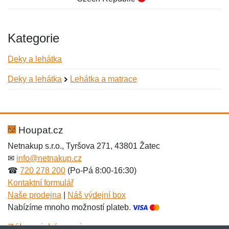
Kategorie
Deky a lehátka
Deky a lehátka
Lehátka a matrace
Nová recenze
Nový dotaz
Hodnocení:
Jméno:
*
*
Houpat.cz
Netnakup s.r.o., Tyršova 271, 43801 Žatec
✉
info@netnakup.cz
Jméno:
E-mail:
*
*
☎
720 278 200
(Po-Pá 8:00-16:30)
Kontaktní formulář
Naše prodejna
|
Náš výdejní box
Nabízíme mnoho možností plateb.
E-mail:
*
Zpráva
*
Zákaznický servis