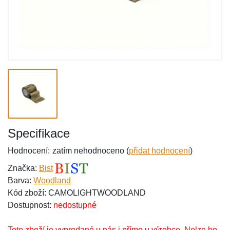
Specifikace
Hodnocení:
zatím nehodnoceno (
přidat hodnocení
)
Značka:
Bist
Barva:
Woodland
Kód zboží: CAMOLIGHTWOODLAND
Dostupnost:
nedostupné
Toto zboží je vyprodané u nás i přímo u výrobce. Nelze ho