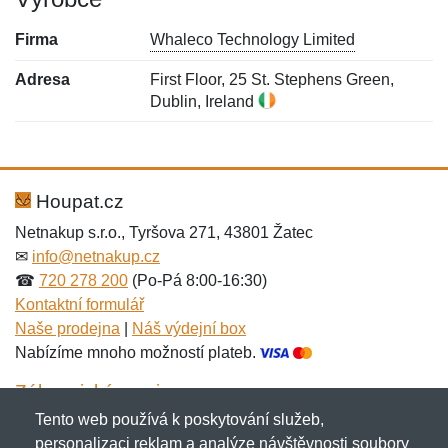
Firma
Whaleco Technology Limited
Adresa
First Floor, 25 St. Stephens Green,
Dublin, Ireland
Nová recenze
Nový dotaz
Hodnocení:
Jméno:
*
*
Houpat.cz
Netnakup s.r.o., Tyršova 271, 43801 Žatec
✉
info@netnakup.cz
Jméno:
E-mail:
*
*
☎
720 278 200
(Po-Pá 8:00-16:30)
Kontaktní formulář
Naše prodejna
|
Náš výdejní box
Nabízíme mnoho možností plateb.
E-mail:
*
Zpráva
*
Zákaznický servis
Tento web používá k poskytování služeb,
Novinky emailem
personalizaci reklam a analýze návštěvnosti soubory