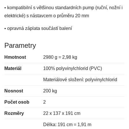
• kompatibilní s většinou standardních pump (ruční, nožní i
elektrické) s nástavcem o průměru 20 mm
• opravná záplata součástí balení
Parametry
Hmotnost
2980 g = 2,98 kg
Materiál
100% polyvinylchlorid (PVC)
Materiálové složení: polyvinylchlorid
Nosnost
200 kg
Počet osob
2
Rozměry
22 x 137 x 191 cm
Délka: 191 cm = 1,91 m