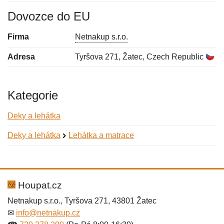
Dovozce do EU
Firma
Netnakup s.r.o.
Adresa
Tyršova 271, Žatec, Czech Republic
Kategorie
Deky a lehátka
Deky a lehátka
Lehátka a matrace
Nová recenze
Nový dotaz
Hodnocení:
Jméno:
*
*
Houpat.cz
Netnakup s.r.o., Tyršova 271, 43801 Žatec
✉
info@netnakup.cz
Jméno:
E-mail:
*
*