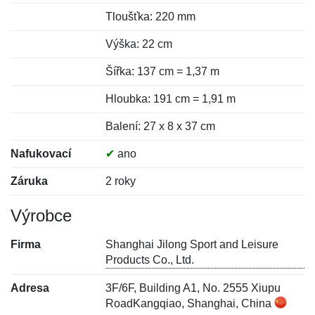
Tloušťka: 220 mm
Výška: 22 cm
Šířka: 137 cm = 1,37 m
Hloubka: 191 cm = 1,91 m
Balení: 27 x 8 x 37 cm
Nafukovací
✔
ano
Záruka
2 roky
Výrobce
Firma
Shanghai Jilong Sport and Leisure
Products Co., Ltd.
Adresa
3F/6F, Building A1, No. 2555 Xiupu
RoadKangqiao, Shanghai, China