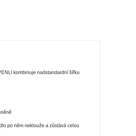
VENLI kombinuje nadstandardní šířku
ísněně
radlo po něm neklouže a zůstává celou