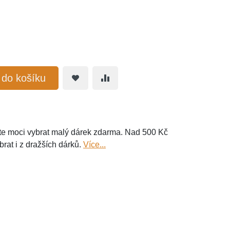
t do košíku
e moci vybrat malý dárek zdarma. Nad 500 Kč
brat i z dražších dárků.
Více...