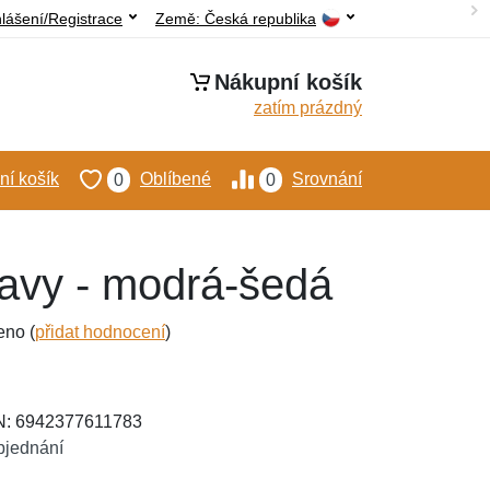
hlášení/Registrace
Země:
Česká republika
Nákupní košík
zatím prázdný
í košík
Oblíbené
Srovnání
0
0
avy - modrá-šedá
eno (
přidat hodnocení
)
AN: 6942377611783
bjednání