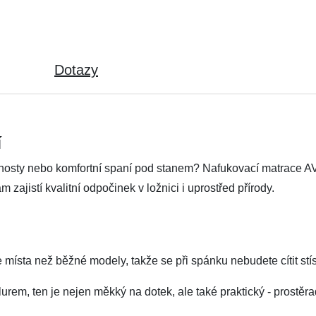
Dotazy
í
 hosty nebo komfortní spaní pod stanem? Nafukovací matrace A
 zajistí kvalitní odpočinek v ložnici i uprostřed přírody.
e místa než běžné modely, takže se při spánku nebudete cítit st
lurem, ten je nejen měkký na dotek, ale také praktický - prostě