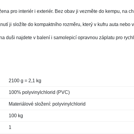
ena pro interiér i exteriér. Bez obav ji vezměte do kempu, na ch
nutí ji složíte do kompaktního rozměru, který v kufru auta nebo
id na duši najdete v balení i samolepicí opravnou záplatu pro ry
2100 g = 2,1 kg
100% polyvinylchlorid (PVC)
Materiálové složení: polyvinylchlorid
100 kg
1