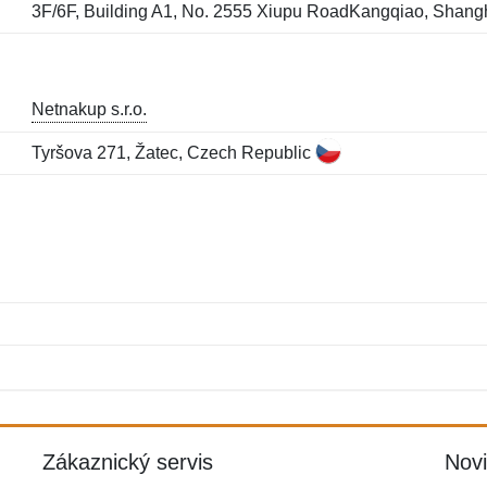
3F/6F, Building A1, No. 2555 Xiupu RoadKangqiao, Shang
Netnakup s.r.o.
Tyršova 271, Žatec, Czech Republic
Jméno:
E-mail:
*
*
E-mail:
*
Zákaznický servis
Nov