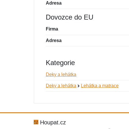
Adresa
Dovozce do EU
Firma
Adresa
Kategorie
Deky a lehátka
Deky a lehátka
Lehátka a matrace
Nová recenze
Nový dotaz
Hodnocení:
Jméno:
*
*
Houpat.cz