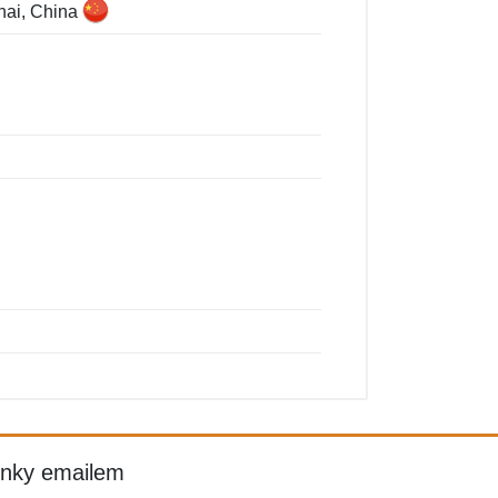
hai, China
inky emailem