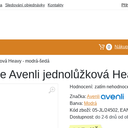
ba
Sledování objednávky
Kontakty
Při
Nákupn
0
ková Heavy - modrá-šedá
e Avenli jednolůžková He
Hodnocení:
zatím nehodnoc
Značka:
Avenli
Barva:
Modrá
Kód zboží: 05-JL/24502, E
Dostupnost:
do 2-6 dnů od o