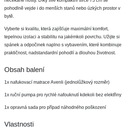
nečekané hosty. Díky své kompaktní šířce 73 cm se
pohodlně vejde i do menších stanů nebo úzkých prostor v
bytě.
Vyberte si kvalitu, která zajišťuje maximální komfort,
tepelnou izolaci a stabilitu na jakémkoli povrchu. Užijte si
spánek a odpočinek naplno s vybavením, které kombinuje
praktičnost, nadstandardní pohodlí a dlouhou životnost.
Obsah balení
1x nafukovací matrace Avenli (jednolůžkový rozměr)
1x ruční pumpa pro rychlé nafouknutí kdekoli bez elektřiny
1x opravná sada pro případ náhodného poškození
Vlastnosti