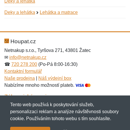
Deky a lehátka
Deky a lehátka
Lehátka a matrace
Nová recenze
Nový dotaz
Hodnocení:
Jméno:
*
*
Houpat.cz
Netnakup s.r.o., Tyršova 271, 43801 Žatec
✉
info@netnakup.cz
Jméno:
E-mail:
*
*
☎
720 278 200
(Po-Pá 8:00-16:30)
Kontaktní formulář
Naše prodejna
|
Náš výdejní box
Nabízíme mnoho možností plateb.
E-mail:
*
Zpráva
*
Zákaznický servis
Tento web používá k poskytování služeb,
Novinky emailem
personalizaci reklam a analýze návštěvnosti soubory
cookie. Používáním tohoto webu s tím souhlasíte.
Zpráva
*