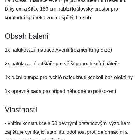
nafukovací matrace Avenli je pro vás ideálním řešením.
Díky extra šířce 183 cm nabízí královský prostor pro
komfortní spánek dvou dospělých osob.
Obsah balení
1x nafukovací matrace Avenli (rozměr King Size)
2x nafukovací polštáře pro větší pohodlí krční páteře
1x ruční pumpa pro rychlé nafouknutí kdekoli bez elektřiny
1x opravná sada pro případ náhodného poškození
Vlastnosti
• vnitřní konstrukce s 58 pevnými prstencovými výztuhami
zajišťuje vynikající stabilitu, odolnost proti deformacím a