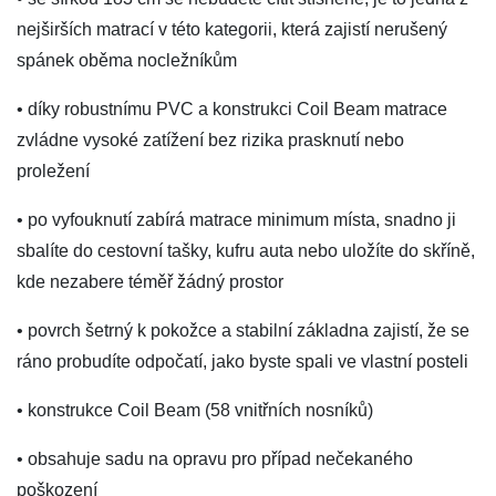
nejširších matrací v této kategorii, která zajistí nerušený
spánek oběma nocležníkům
• díky robustnímu PVC a konstrukci Coil Beam matrace
zvládne vysoké zatížení bez rizika prasknutí nebo
proležení
• po vyfouknutí zabírá matrace minimum místa, snadno ji
sbalíte do cestovní tašky, kufru auta nebo uložíte do skříně,
kde nezabere téměř žádný prostor
• povrch šetrný k pokožce a stabilní základna zajistí, že se
ráno probudíte odpočatí, jako byste spali ve vlastní posteli
• konstrukce Coil Beam (58 vnitřních nosníků)
• obsahuje sadu na opravu pro případ nečekaného
poškození