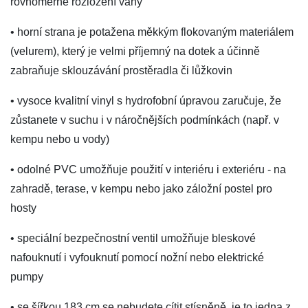
rovnoměrné rozložení váhy
• horní strana je potažena měkkým flokovaným materiálem
(velurem), který je velmi příjemný na dotek a účinně
zabraňuje sklouzávání prostěradla či lůžkovin
• vysoce kvalitní vinyl s hydrofobní úpravou zaručuje, že
zůstanete v suchu i v náročnějších podmínkách (např. v
kempu nebo u vody)
• odolné PVC umožňuje použití v interiéru i exteriéru - na
zahradě, terase, v kempu nebo jako záložní postel pro
hosty
• speciální bezpečnostní ventil umožňuje bleskové
nafouknutí i vyfouknutí pomocí nožní nebo elektrické
pumpy
• se šířkou 183 cm se nebudete cítit stísněně, je to jedna z