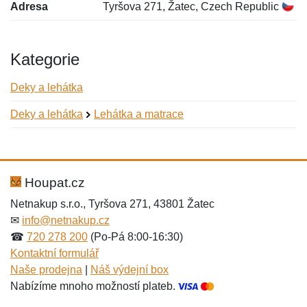
Adresa
Tyršova 271, Žatec, Czech Republic
Kategorie
Deky a lehátka
Deky a lehátka
Lehátka a matrace
Nová recenze
Nový dotaz
Hodnocení:
Jméno:
*
*
Houpat.cz
Netnakup s.r.o., Tyršova 271, 43801 Žatec
✉
info@netnakup.cz
Jméno:
E-mail:
*
*
☎
720 278 200
(Po-Pá 8:00-16:30)
Kontaktní formulář
Naše prodejna
|
Náš výdejní box
Nabízíme mnoho možností plateb.
E-mail:
*
Zpráva
*