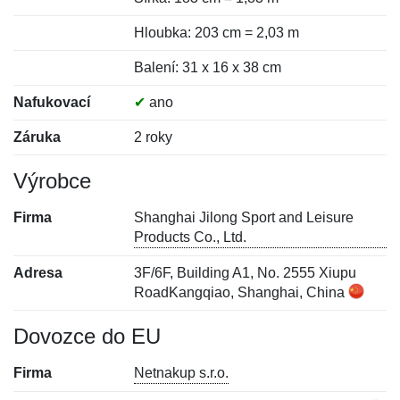
Hloubka: 203 cm = 2,03 m
Balení: 31 x 16 x 38 cm
Nafukovací
✔
ano
Záruka
2 roky
Výrobce
Firma
Shanghai Jilong Sport and Leisure
Products Co., Ltd.
Adresa
3F/6F, Building A1, No. 2555 Xiupu
RoadKangqiao, Shanghai, China
Dovozce do EU
Firma
Netnakup s.r.o.