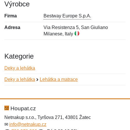
Výrobce
Firma
Bestway Europe S.p.A.
Adresa
Via Resistenza 5, San Giuliano
Milanese, Italy
Kategorie
Deky a lehátka
Deky a lehátka
Lehátka a matrace
Nová recenze
Nový dotaz
Hodnocení:
Jméno:
*
*
Houpat.cz
Netnakup s.r.o., Tyršova 271, 43801 Žatec
✉
info@netnakup.cz