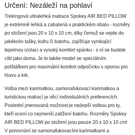
Určení: Nezáleží na pohlaví
Trekingová ultralehká matrace Spokey AIR BED PILLOW
je extrémně lehká a zabalená v praktickém obalu - rozměry
po složení jsou 20 x 10 x 10 cm, díky čemuž se vejde do
jakékoliv tašky, kufru či batohu, zajišťuje vynikající
tepelnou izolaci a vysoký komfort spánku - s ní se budete
cítit jako doma. Je to takée model se speciálním
polštářkem pro maximální komfort odpočinku s oporou pro
hlavu a krk.
Volba mezi karimatkou, samonafukovací karimatkou a
turistickou matrací je věcí individuálních preferencích.
Poslední jmenovaná možnost je nejlepší volbou pro ty,
kteří ocení co nejmenší zatížení batohu. Rozměry Spokey
AIR BED PILLOW po složení jsou pouze 20 x 10 x 10 cm!
V porovnání se samonafukovacími karimatkami a