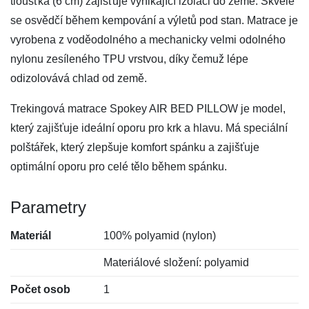
tloušťka (6 cm) zajišťuje vynikající izolaci do země. Skvěle
se osvědčí během kempování a výletů pod stan. Matrace je
vyrobena z voděodolného a mechanicky velmi odolného
nylonu zesíleného TPU vrstvou, díky čemuž lépe
odizolovává chlad od země.
Trekingová matrace Spokey AIR BED PILLOW je model,
který zajišťuje ideální oporu pro krk a hlavu. Má speciální
polštářek, který zlepšuje komfort spánku a zajišťuje
optimální oporu pro celé tělo během spánku.
Parametry
Materiál
100% polyamid (nylon)
Materiálové složení: polyamid
Počet osob
1