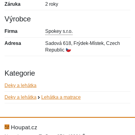
Záruka
2 roky
Výrobce
Firma
Spokey s.r.o.
Adresa
Sadová 618, Frýdek-Místek, Czech
Republic
Kategorie
Deky a lehátka
Deky a lehátka
Lehátka a matrace
Nová recenze
Nový dotaz
Hodnocení:
Jméno:
*
*
Houpat.cz