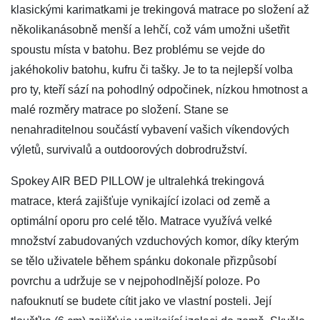
klasickými karimatkami je trekingová matrace po složení až
několikanásobně menší a lehčí, což vám umožni ušetřit
spoustu místa v batohu. Bez problému se vejde do
jakéhokoliv batohu, kufru či tašky. Je to ta nejlepší volba
pro ty, kteří sází na pohodlný odpočinek, nízkou hmotnost a
malé rozměry matrace po složení. Stane se
nenahraditelnou součástí vybavení vašich víkendových
výletů, survivalů a outdoorových dobrodružství.
Spokey AIR BED PILLOW je ultralehká trekingová
matrace, která zajišťuje vynikající izolaci od země a
optimální oporu pro celé tělo. Matrace využívá velké
množství zabudovaných vzduchových komor, díky kterým
se tělo uživatele během spánku dokonale přizpůsobí
povrchu a udržuje se v nejpohodlnější poloze. Po
nafouknutí se budete cítit jako ve vlastní posteli. Její