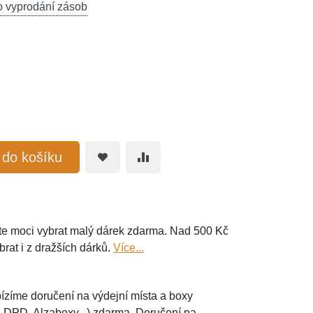
o vyprodání zásob
t do košíku
e moci vybrat malý dárek zdarma. Nad 500 Kč
brat i z dražších dárků.
Více...
ízíme doručení na výdejní místa a boxy
, DPD, Alzaboxy...) zdarma. Doručení na