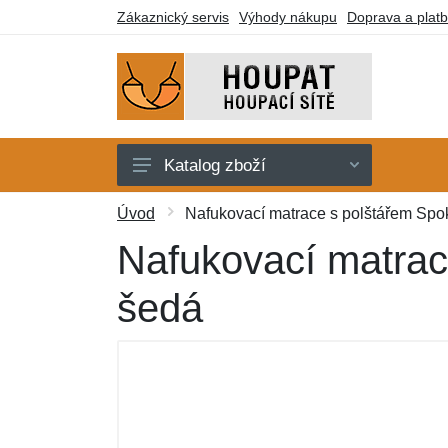
Zákaznický servis
Výhody nákupu
Doprava a plat
Katalog zboží
Houpací sítě
Úvod
Nafukovací matrace s polštářem Spo
Houpací křesla
Nafukovací matrac
Stojany
šedá
Deky a lehátka
Montážní prvky
Dárkové poukazy
Výprodej