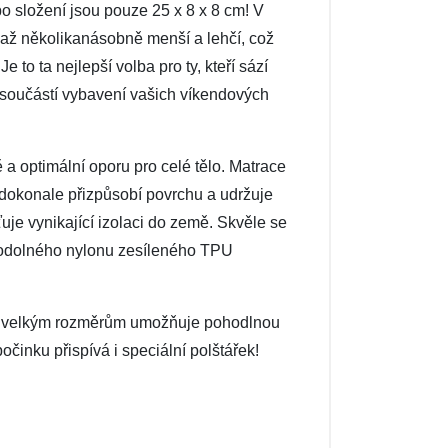
o složení jsou pouze 25 x 8 x 8 cm! V
 až několikanásobně menší a lehčí, což
to ta nejlepší volba pro ty, kteří sází
 součástí vybavení vašich víkendových
a optimální oporu pro celé tělo. Matrace
dokonale přizpůsobí povrchu a udržuje
šťuje vynikající izolaci do země. Skvěle se
 odolného nylonu zesíleného TPU
ým velkým rozměrům umožňuje pohodlnou
činku přispívá i speciální polštářek!