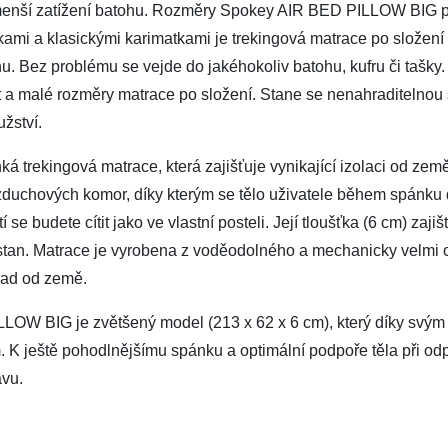
nejmenší zatížení batohu. Rozměry Spokey AIR BED PILLOW BIG p
mi a klasickými karimatkami je trekingová matrace po složení
. Bez problému se vejde do jakéhokoliv batohu, kufru či tašky. Je 
 a malé rozměry matrace po složení. Stane se nenahraditelnou
žství.
trekingová matrace, která zajišťuje vynikající izolaci od země 
duchových komor, díky kterým se tělo uživatele během spánku 
se budete cítit jako ve vlastní posteli. Její tloušťka (6 cm) zaji
stan. Matrace je vyrobena z voděodolného a mechanicky velmi
lad od země.
LOW BIG je zvětšený model (213 x 62 x 6 cm), který díky sv
 K ještě pohodlnějšímu spánku a optimální podpoře těla při odpo
avu.