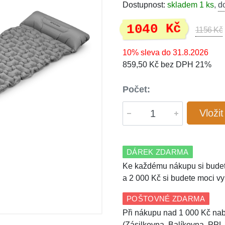
Dostupnost:
skladem 1 ks
,
d
1040 Kč
1156 Kč
10% sleva do 31.8.2026
859,50 Kč bez DPH 21%
Počet:
Vloži
DÁREK ZDARMA
Ke každému nákupu si budet
a 2 000 Kč si budete moci vy
POŠTOVNÉ ZDARMA
Při nákupu nad 1 000 Kč nab
(Zásilkovna, Balíkovna, PPL