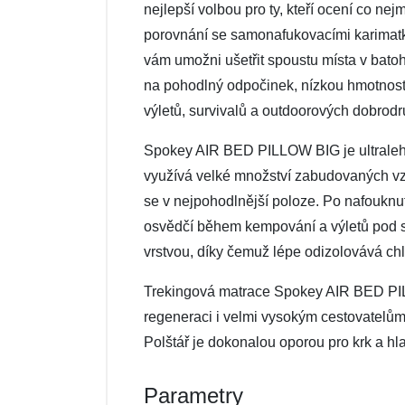
nejlepší volbou pro ty, kteří ocení co 
porovnání se samonafukovacími karimatka
vám umožni ušetřit spoustu místa v batohu
na pohodlný odpočinek, nízkou hmotnost
výletů, survivalů a outdoorových dobrodru
Spokey AIR BED PILLOW BIG je ultralehká 
využívá velké množství zabudovaných vz
se v nejpohodlnější poloze. Po nafouknutí 
osvědčí během kempování a výletů pod 
vrstvou, díky čemuž lépe odizolovává ch
Trekingová matrace Spokey AIR BED PIL
regeneraci i velmi vysokým cestovatelům.
Polštář je dokonalou oporou pro krk a hl
Parametry