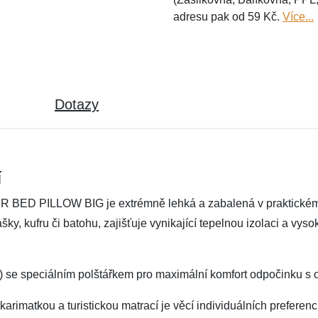
adresu pak od 59 Kč.
Více...
Dotazy
í
IR BED PILLOW BIG je extrémně lehká a zabalená v praktickém o
ky, kufru či batohu, zajišťuje vynikající tepelnou izolaci a vysok
 se speciálním polštářkem pro maximální komfort odpočinku s o
arimatkou a turistickou matrací je věcí individuálních prefere