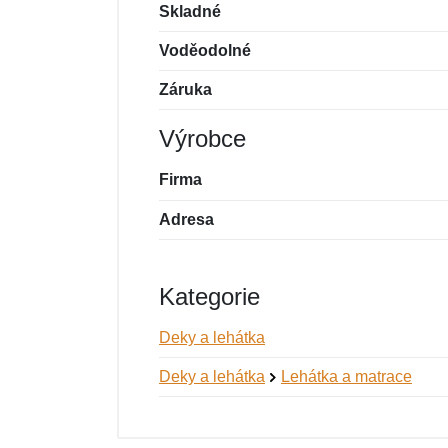
Skladné
Voděodolné
Záruka
Výrobce
Firma
Adresa
Kategorie
Deky a lehátka
Deky a lehátka
Lehátka a matrace
Nová recenze
Nový dotaz