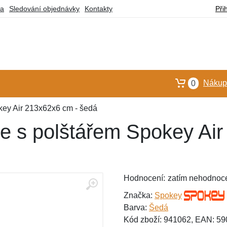
ba
Sledování objednávky
Kontakty
Při
Nákupn
0
key Air 213x62x6 cm - šedá
e s polštářem Spokey Air
Hodnocení:
zatím nehodnoc
Značka:
Spokey
Barva:
Šedá
Kód zboží: 941062, EAN: 5