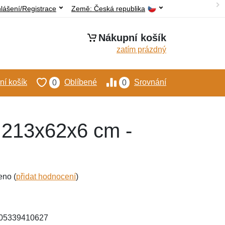
hlášení/Registrace
Země:
Česká republika
Nákupní košík
zatím prázdný
í košík
Oblíbené
Srovnání
0
0
 213x62x6 cm -
eno (
přidat hodnocení
)
905339410627