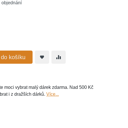
 objednání
t do košíku
e moci vybrat malý dárek zdarma. Nad 500 Kč
brat i z dražších dárků.
Více...