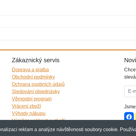
Jméno:
E-mail:
*
*
E-mail:
*
Zákaznický servis
Nov
Doprava a platba
Chcet
Obchodní podmínky
slevá
Ochrana osobních údajů
E-mai
Sledování objednávky
Věrnostní program
Vrácení zboží
Jsme 
Výhody nákupu
Výměna velikosti a zboží
Více informací...
nalizaci reklam a analýze návštěvnosti soubory cookie. Používá