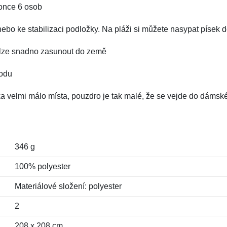
once 6 osob
t nebo ke stabilizaci podložky. Na pláži si můžete nasypat písek
ré lze snadno zasunout do země
vodu
a velmi málo místa, pouzdro je tak malé, že se vejde do dámsk
346 g
100% polyester
Materiálové složení: polyester
2
208 x 208 cm