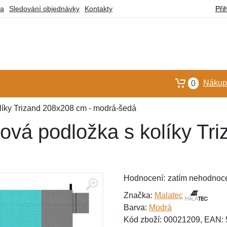
ba
Sledování objednávky
Kontakty
Při
Nákupn
0
íky Trizand 208x208 cm - modrá-šedá
vá podložka s kolíky Tri
Hodnocení:
zatím nehodnoc
Značka:
Malatec
Barva:
Modrá
Kód zboží: 00021209, EAN: