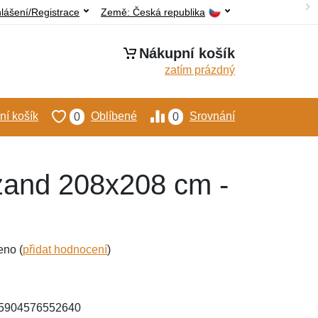
hlášení/Registrace
Země:
Česká republika
Nákupní košík
zatím prázdný
í košík
Oblíbené
Srovnání
0
0
zand 208x208 cm -
eno (
přidat hodnocení
)
 5904576552640