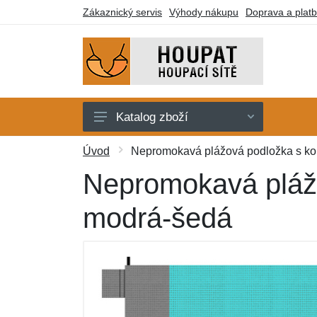
Zákaznický servis
Výhody nákupu
Doprava a plat
Katalog zboží
Houpací sítě
Úvod
Nepromokavá plážová podložka s kol
Houpací křesla
Nepromokavá plážo
Stojany
modrá-šedá
Deky a lehátka
Montážní prvky
Dárkové poukazy
Výprodej