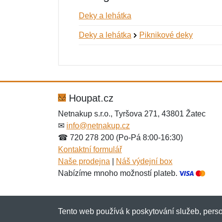
Deky a lehátka
Deky a lehátka
Piknikové deky
Nová recenze
Nový dotaz
Hodnocení:
Jméno:
*
*
Houpat.cz
Netnakup s.r.o., Tyršova 271, 43801 Žatec
✉
info@netnakup.cz
Zpráva
Zpráva
*
*
☎ 720 278 200 (Po-Pá 8:00-16:30)
Kontaktní formulář
Naše prodejna
|
Náš výdejní box
Nabízíme mnoho možností plateb.
Tento web používá k poskytování služeb, perso