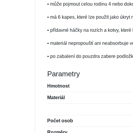
• může pojmout celou rodinu 4 nebo dok
• má 6 kapes, které lze použít jako úkry
• přídavné háčky na rozích a kotvy, kte
• materiál nepropouští ani neabsorbuje 
• po zabalení do pouzdra zabere podložk
Parametry
Hmotnost
Materiál
Počet osob
Rozměry