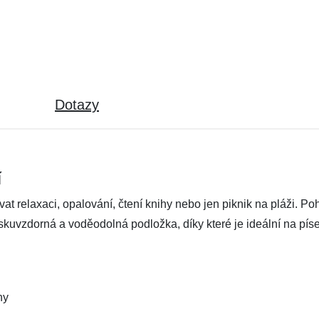
Dotazy
í
at relaxaci, opalování, čtení knihy nebo jen piknik na pláži. Po
ískuvzdorná a voděodolná podložka, díky které je ideální na pís
hy