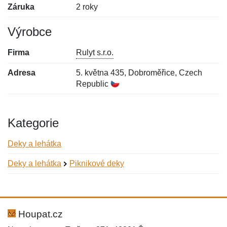
Záruka
2 roky
Výrobce
Firma
Rulyt s.r.o.
Adresa
5. května 435, Dobroměřice, Czech
Republic
Kategorie
Deky a lehátka
Deky a lehátka
Piknikové deky
Nová recenze
Nový dotaz
Hodnocení:
Jméno:
*
*
Houpat.cz