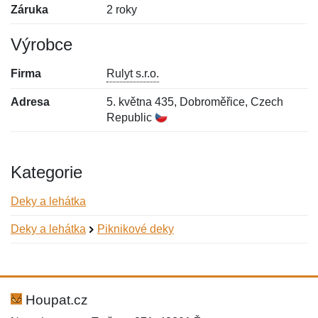
Záruka
2 roky
Výrobce
Firma
Rulyt s.r.o.
Adresa
5. května 435, Dobroměřice, Czech
Republic
Kategorie
Deky a lehátka
Deky a lehátka
Piknikové deky
Nová recenze
Nový dotaz
Hodnocení:
Jméno:
*
*
Houpat.cz