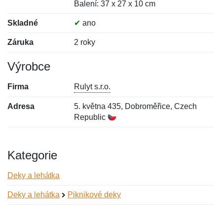
Balení: 37 x 27 x 10 cm
Skladné
✔
ano
Záruka
2 roky
Výrobce
Firma
Rulyt s.r.o.
Adresa
5. května 435, Dobroměřice, Czech
Republic
Kategorie
Deky a lehátka
Deky a lehátka
Piknikové deky
Nová recenze
Nový dotaz