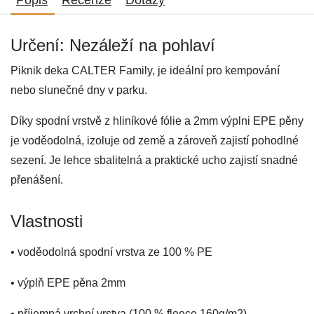
Popis
Recenze
Dotazy
Určení: Nezáleží na pohlaví
Piknik deka CALTER Family, je ideální pro kempování
nebo slunečné dny v parku.
Díky spodní vrstvě z hliníkové fólie a 2mm výplni EPE pěny
je voděodolná, izoluje od země a zároveň zajistí pohodlné
sezení. Je lehce sbalitelná a praktické ucho zajistí snadné
přenášení.
Vlastnosti
• voděodolná spodní vrstva ze 100 % PE
• výplň EPE pěna 2mm
• příjemná vrchní vrstva (100 % fleece 160g/m2)