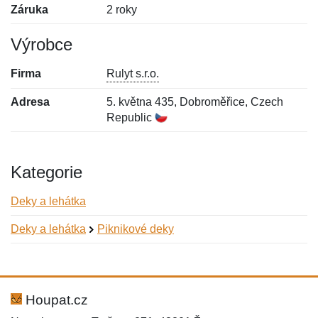
Záruka
2 roky
Výrobce
Firma
Rulyt s.r.o.
Adresa
5. května 435, Dobroměřice, Czech
Republic
Kategorie
Deky a lehátka
Deky a lehátka
Piknikové deky
Nová recenze
Nový dotaz
Hodnocení:
Jméno:
*
*
Houpat.cz