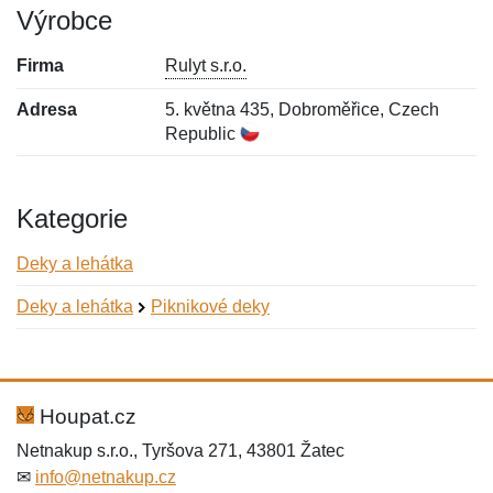
Výrobce
Firma
Rulyt s.r.o.
Adresa
5. května 435, Dobroměřice, Czech
Republic
Kategorie
Deky a lehátka
Deky a lehátka
Piknikové deky
Nová recenze
Nový dotaz
Hodnocení:
Jméno:
*
*
Houpat.cz
Netnakup s.r.o., Tyršova 271, 43801 Žatec
✉
info@netnakup.cz