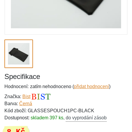
Specifikace
Hodnocení:
zatím nehodnoceno (
přidat hodnocení
)
Značka:
Bist
Barva:
Černá
Kód zboží: GLASSESPOUCH1PC-BLACK
Dostupnost:
skladem 397 ks
,
do vyprodání zásob