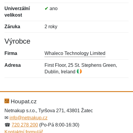
Univerzální
✔
ano
velikost
Záruka
2 roky
Výrobce
Firma
Whaleco Technology Limited
Adresa
First Floor, 25 St. Stephens Green,
Dublin, Ireland
Nová recenze
Nový dotaz
Hodnocení:
Jméno:
*
*
Houpat.cz
Netnakup s.r.o., Tyršova 271, 43801 Žatec
✉
info@netnakup.cz
Jméno:
E-mail:
*
*
☎
720 278 200
(Po-Pá 8:00-16:30)
Kontaktní formulář