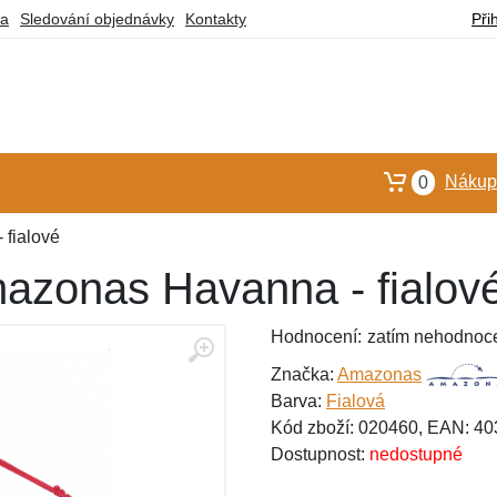
ba
Sledování objednávky
Kontakty
Při
Nákupn
0
fialové
azonas Havanna - fialov
Hodnocení:
zatím nehodnoc
Značka:
Amazonas
Barva:
Fialová
Kód zboží: 020460, EAN: 4
Dostupnost:
nedostupné