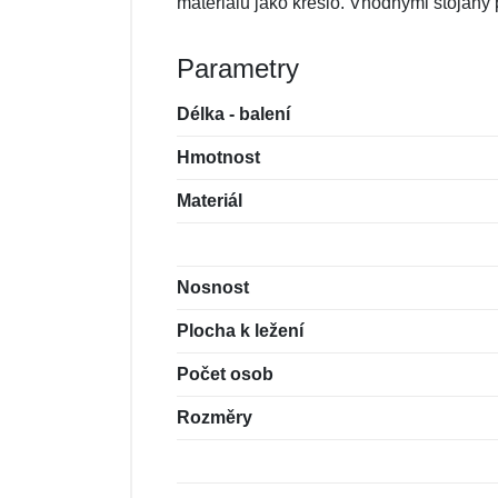
materiálu jako křeslo. Vhodnými stojany p
Parametry
Délka - balení
Hmotnost
Materiál
Nosnost
Plocha k ležení
Počet osob
Rozměry