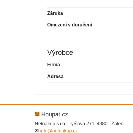
Záruka
Omezení v doručení
Výrobce
Firma
Adresa
Nová recenze
Nový dotaz
Hodnocení:
Jméno:
*
*
Houpat.cz
Netnakup s.r.o., Tyršova 271, 43801 Žatec
✉
info@netnakup.cz
Zpráva
Zpráva
*
*