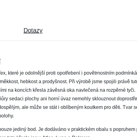
Dotazy
í
ex, které je odolnější proti opotřebení i povětrnostním podmín
 měkkost, hebkost a prodyšnost. Při výrobě jsme spojili právě tu
ími na koncích křesla závěsná oka navlečená na rozpěrné tyči.
ry sedaci plochy ani horní úvaz nemohly sklouznout doprostřed 
ospělým, ale může se stát i oblíbeným koutkem pro děti. Tvar s
polohy.
 pouze jediný bod. Je dodáváno v praktickém obalu s popruhem