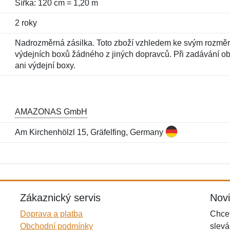
Šířka: 120 cm = 1,20 m
2 roky
Nadrozměrná zásilka. Toto zboží vzhledem ke svým rozměr
výdejních boxů žádného z jiných dopravců. Při zadávání 
ani výdejní boxy.
AMAZONAS GmbH
Am Kirchenhölzl 15, Gräfelfing, Germany
Jméno:
E-mail:
*
*
E-mail:
*
Zákaznický servis
Nov
Doprava a platba
Chcet
Obchodní podmínky
slevá