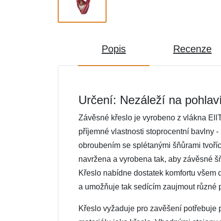
Popis
Recenze
Určení: Nezáleží na pohlav
Závěsné křeslo je vyrobeno z vlákna EllT
příjemné vlastnosti stoprocentní bavlny -
obroubením se splétanými šňůrami tvoříc
navržena a vyrobena tak, aby závěsné šňů
Křeslo nabídne dostatek komfortu všem d
a umožňuje tak sedícím zaujmout různé 
Křeslo vyžaduje pro zavěšení potřebuje