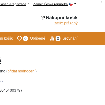
hlášení/Registrace
Země:
Česká republika
Nákupní košík
zatím prázdný
í košík
Oblíbené
Srovnání
0
0
é
eno (
přidat hodnocení
)
030454003797