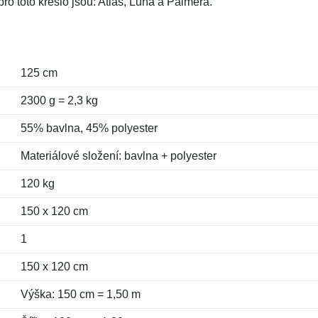
ro toto křeslo jsou: Atlas, Luna a Palmera.
125 cm
2300 g = 2,3 kg
55% bavlna, 45% polyester
Materiálové složení: bavlna + polyester
120 kg
150 x 120 cm
1
150 x 120 cm
Výška: 150 cm = 1,50 m