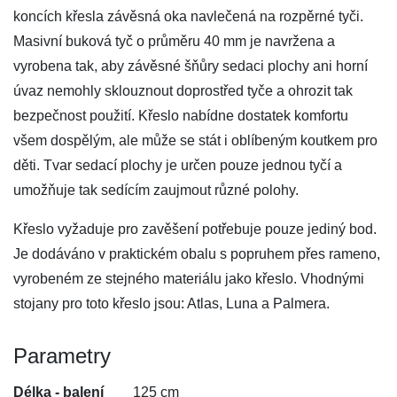
koncích křesla závěsná oka navlečená na rozpěrné tyči.
Masivní buková tyč o průměru 40 mm je navržena a
vyrobena tak, aby závěsné šňůry sedaci plochy ani horní
úvaz nemohly sklouznout doprostřed tyče a ohrozit tak
bezpečnost použití. Křeslo nabídne dostatek komfortu
všem dospělým, ale může se stát i oblíbeným koutkem pro
děti. Tvar sedací plochy je určen pouze jednou tyčí a
umožňuje tak sedícím zaujmout různé polohy.
Křeslo vyžaduje pro zavěšení potřebuje pouze jediný bod.
Je dodáváno v praktickém obalu s popruhem přes rameno,
vyrobeném ze stejného materiálu jako křeslo. Vhodnými
stojany pro toto křeslo jsou: Atlas, Luna a Palmera.
Parametry
Délka - balení
125 cm