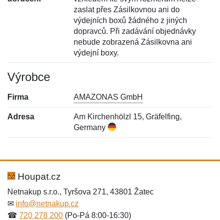
zaslat přes Zásilkovnou ani do
výdejních boxů žádného z jiných
dopravců. Při zadávání objednávky
nebude zobrazená Zásilkovna ani
výdejní boxy.
Výrobce
Firma
AMAZONAS GmbH
Adresa
Am Kirchenhölzl 15, Gräfelfing,
Germany
Nová recenze
Nový dotaz
Hodnocení:
Jméno:
*
*
Houpat.cz
Netnakup s.r.o., Tyršova 271, 43801 Žatec
✉
info@netnakup.cz
Jméno:
E-mail:
*
*
☎
720 278 200
(Po-Pá 8:00-16:30)