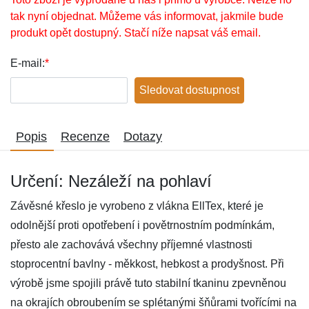
tak nyní objednat. Můžeme vás informovat, jakmile bude
produkt opět dostupný. Stačí níže napsat váš email.
E-mail:
*
Sledovat dostupnost
Popis
Recenze
Dotazy
Určení: Nezáleží na pohlaví
Závěsné křeslo je vyrobeno z vlákna EllTex, které je
odolnější proti opotřebení i povětrnostním podmínkám,
přesto ale zachovává všechny příjemné vlastnosti
stoprocentní bavlny - měkkost, hebkost a prodyšnost. Při
výrobě jsme spojili právě tuto stabilní tkaninu zpevněnou
na okrajích obroubením se splétanými šňůrami tvořícími na