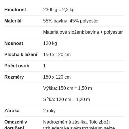
Hmotnost
2300 g = 2,3 kg
Materiál
55% bavlna, 45% polyester
Materiálové složení: bavlna + polyester
Nosnost
120 kg
Plocha k ležení
150 x 120 cm
Počet osob
1
Rozměry
150 x 120 cm
Výška: 150 cm = 1,50 m
Šířka: 120 cm = 1,20 m
Záruka
2 roky
Omezení v
Nadrozměrná zásilka. Toto zboží
doručení
vzhledem ke svým rozměrům nelze