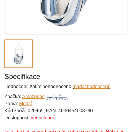
Specifikace
Hodnocení:
zatím nehodnoceno (
přidat hodnocení
)
Značka:
Amazonas
Barva:
Modrá
Kód zboží: 020465, EAN: 4030454003780
Dostupnost:
nedostupné
Toto zboží je vyprodané u nás i přímo u výrobce. Nelze ho