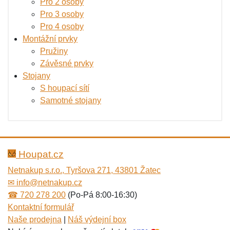
Pro 2 osoby
Pro 3 osoby
Pro 4 osoby
Montážní prvky
Pružiny
Závěsné prvky
Stojany
S houpací sítí
Samotné stojany
Houpat.cz
Netnakup s.r.o., Tyršova 271, 43801 Žatec
✉
info@netnakup.cz
☎
720 278 200
(Po-Pá 8:00-16:30)
Kontaktní formulář
Naše prodejna
|
Náš výdejní box