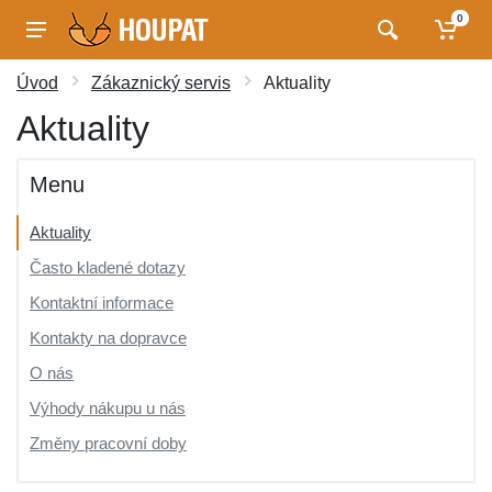
0
Úvod
Zákaznický servis
Aktuality
Aktuality
Menu
Aktuality
Často kladené dotazy
Kontaktní informace
Kontakty na dopravce
O nás
Výhody nákupu u nás
Změny pracovní doby