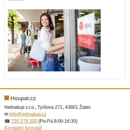
Houpat.cz
Netnakup s.r.o., Tyršova 271, 43801 Žatec
✉
info@netnakup.cz
☎
720 278 200
(Po-Pá 8:00-16:30)
Kontaktní formulář