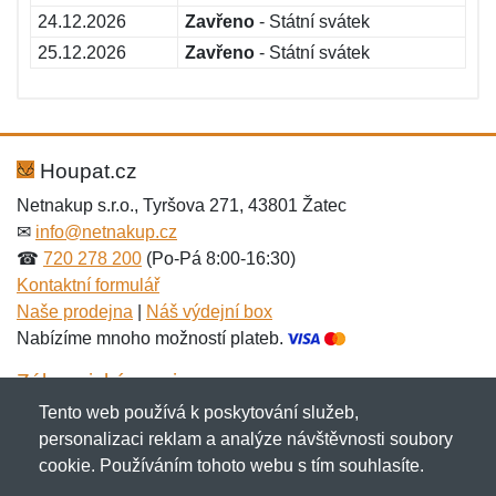
24.12.2026
Zavřeno
- Státní svátek
25.12.2026
Zavřeno
- Státní svátek
Houpat.cz
Netnakup s.r.o., Tyršova 271, 43801 Žatec
✉
info@netnakup.cz
☎
720 278 200
(Po-Pá 8:00-16:30)
Kontaktní formulář
Naše prodejna
|
Náš výdejní box
Nabízíme mnoho možností plateb.
Zákaznický servis
Tento web používá k poskytování služeb,
Novinky emailem
personalizaci reklam a analýze návštěvnosti soubory
cookie. Používáním tohoto webu s tím souhlasíte.