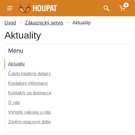
0
Úvod
Zákaznický servis
Aktuality
Aktuality
Menu
Aktuality
Často kladené dotazy
Kontaktní informace
Kontakty na dopravce
O nás
Výhody nákupu u nás
Změny pracovní doby