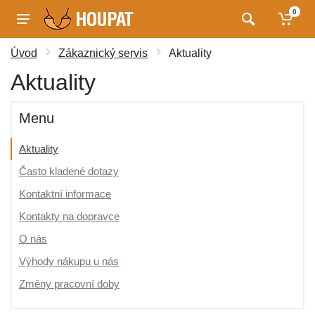
0
Úvod
Zákaznický servis
Aktuality
Aktuality
Menu
Aktuality
Často kladené dotazy
Kontaktní informace
Kontakty na dopravce
O nás
Výhody nákupu u nás
Změny pracovní doby