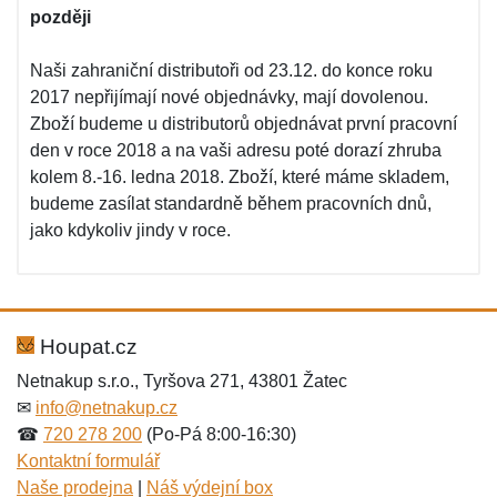
později
Naši zahraniční distributoři od 23.12. do konce roku
2017 nepřijímají nové objednávky, mají dovolenou.
Zboží budeme u distributorů objednávat první pracovní
den v roce 2018 a na vaši adresu poté dorazí zhruba
kolem 8.-16. ledna 2018. Zboží, které máme skladem,
budeme zasílat standardně během pracovních dnů,
jako kdykoliv jindy v roce.
Houpat.cz
Netnakup s.r.o., Tyršova 271, 43801 Žatec
✉
info@netnakup.cz
☎
720 278 200
(Po-Pá 8:00-16:30)
Kontaktní formulář
Naše prodejna
|
Náš výdejní box