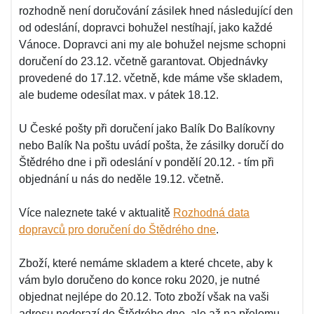
rozhodně není doručování zásilek hned následující den
od odeslání, dopravci bohužel nestíhají, jako každé
Vánoce. Dopravci ani my ale bohužel nejsme schopni
doručení do 23.12. včetně garantovat. Objednávky
provedené do 17.12. včetně, kde máme vše skladem,
ale budeme odesílat max. v pátek 18.12.
U České pošty při doručení jako Balík Do Balíkovny
nebo Balík Na poštu uvádí pošta, že zásilky doručí do
Štědrého dne i při odeslání v pondělí 20.12. - tím při
objednání u nás do neděle 19.12. včetně.
Více naleznete také v aktualitě
Rozhodná data
dopravců pro doručení do Štědrého dne
.
Zboží, které nemáme skladem a které chcete, aby k
vám bylo doručeno do konce roku 2020, je nutné
objednat nejlépe do 20.12. Toto zboží však na vaši
adresu nedorazí do Štědrého dne, ale až na přelomu