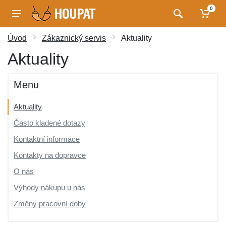
0
Úvod
Zákaznický servis
Aktuality
Aktuality
Menu
Aktuality
Často kladené dotazy
Kontaktní informace
Kontakty na dopravce
O nás
Výhody nákupu u nás
Změny pracovní doby