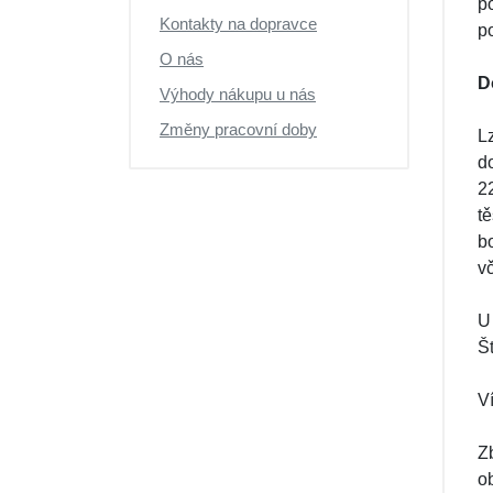
p
Kontakty na dopravce
po
O nás
D
Výhody nákupu u nás
Změny pracovní doby
L
d
2
t
b
v
U
Št
V
Z
o