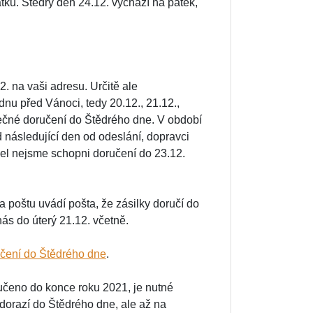
ků. Štědrý den 24.12. vychází na pátek,
. na vaši adresu. Určitě ale
nu před Vánoci, tedy 20.12., 21.12.,
pečné doručení do Štědrého dne. V období
následující den od odeslání, dopravci
žel nejsme schopni doručení do 23.12.
 poštu uvádí pošta, že zásilky doručí do
nás do úterý 21.12. včetně.
čení do Štědrého dne
.
učeno do konce roku 2021, je nutné
dorazí do Štědrého dne, ale až na