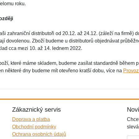
řelomu roku.
ozději
ši zahraniční distributoři od 20.12. až 24.12. (záleží na firmě)
ají dovolenou. Zboží budeme u distributorů objednávat průběžně
klad cca mezi 10. až 14. lednem 2022.
boží, které máme skladem, budeme zasílat standardně během pra
en některé dny budeme mít otevřeno kratší dobu, více na
Provoz
Zákaznický servis
Nov
Doprava a platba
Chcet
Obchodní podmínky
slevá
Ochrana osobních údajů
E-mai