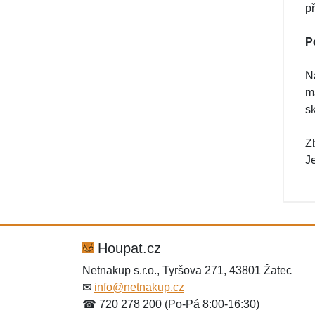
p
P
Na
m
s
Z
J
Houpat.cz
Netnakup s.r.o., Tyršova 271, 43801 Žatec
✉
info@netnakup.cz
☎ 720 278 200 (Po-Pá 8:00-16:30)