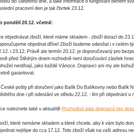
oštou do Štědrého dne, a také informace o fungování během svát
slední pracovní den je tak čtvrtek 23.12.
o pondělí 20.12. včetně:
ze objednávat zboží, které máme skladem - zboží dorazí do 23.12
oporučujeme objednat dříve! Zboží budeme odesílat i v celém týd
2.12. i 23.12. Právě ale termín 20.12. je doporučovaný pro bez
ěsně před Štědrým dnem rozhodně není doručování zásilek hned 
ohužel nestíhají, jako každé Vánoce. Dopravci ani my ale bohu
četně garantovat.
 České pošty při doručení jako Balík Do Balíkovny nebo Balík Na
ědrého dne i při odeslání ve středu 22.12. - tím při objednání u 
íce naleznete také v aktualitě
Rozhodná data dopravců pro doru
boží, které nemáme skladem a které chcete, aby k vám bylo dor
bjednat nejlépe do cca 17.12. Toto zboží však na vaši adresu ne