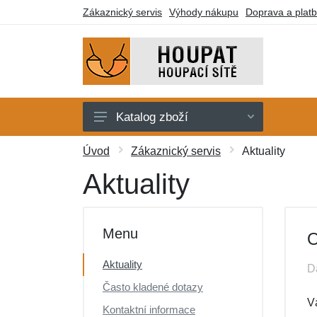
Zákaznický servis
Výhody nákupu
Doprava a plat
Katalog zboží
Houpací sítě
Úvod
Zákaznický servis
Aktuality
Houpací křesla
Aktuality
Stojany
Deky a lehátka
Menu
O
Montážní prvky
Aktuality
D
Dárkové poukazy
Často kladené dotazy
Výprodej
V
Kontaktní informace