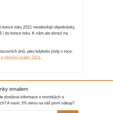
 do konce roku 2021 neodesílají objednávky,
 i do konce roku. K nám ale dorazí na
covních dnů, jako kdykoliv jindy v roce.
 o vánoční svátky 2021
.
inky emailem
e dostávat informace o novinkách a
ch? A navíc 3% slevu na váš první nákup?
l: