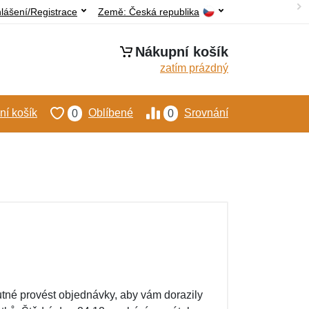
hlášení/Registrace
Země:
Česká republika
Nákupní košík
zatím prázdný
í košík
Oblíbené
Srovnání
0
0
nutné provést objednávky, aby vám dorazily