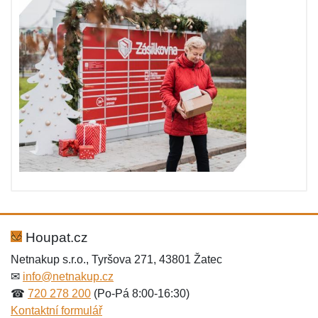
Houpat.cz
Netnakup s.r.o., Tyršova 271, 43801 Žatec
✉
info@netnakup.cz
☎
720 278 200
(Po-Pá 8:00-16:30)
Kontaktní formulář