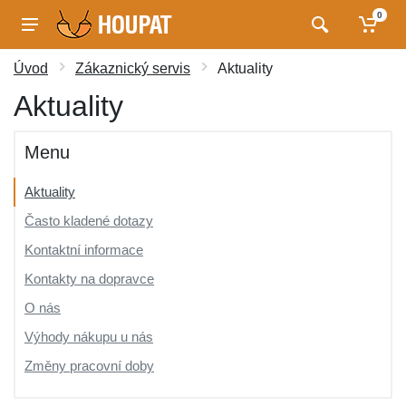
0
Úvod
Zákaznický servis
Aktuality
Aktuality
Menu
Aktuality
Často kladené dotazy
Kontaktní informace
Kontakty na dopravce
O nás
Výhody nákupu u nás
Změny pracovní doby