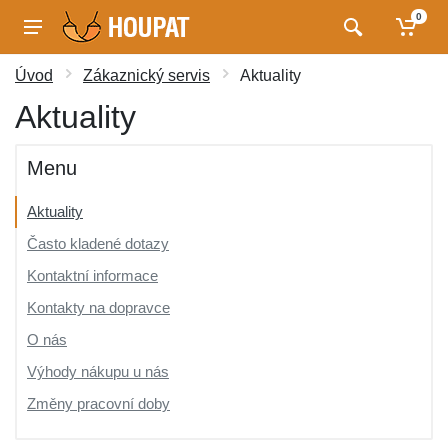
0
Úvod
Zákaznický servis
Aktuality
Aktuality
Menu
Aktuality
Často kladené dotazy
Kontaktní informace
Kontakty na dopravce
O nás
Výhody nákupu u nás
Změny pracovní doby