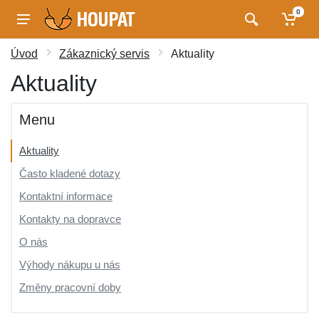
0
Úvod
Zákaznický servis
Aktuality
Aktuality
Menu
Aktuality
Často kladené dotazy
Kontaktní informace
Kontakty na dopravce
O nás
Výhody nákupu u nás
Změny pracovní doby