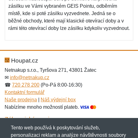
zásilku ve Vámi vybraném GEIS Pointu, odběrním
místě, kde si poté zásilku vyzvednete. Jedná se o
běžné obchody, které mají klasické otevírací doby a v
rámi této otevírací doby lze zásilku kdykoliv vyzvednout.
Houpat.cz
Netnakup s.r.o., Tyršova 271, 43801 Žatec
✉
info@netnakup.cz
☎
720 278 200
(Po-Pá 8:00-16:30)
Kontaktní formulář
Naše prodejna
|
Náš výdejní box
Nabízíme mnoho možností plateb.
Zákaznický servis
Tento web používá k poskytování služeb,
Novinky emailem
personalizaci reklam a analýze návštěvnosti soubory