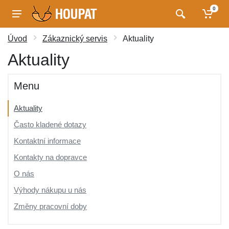
0
Úvod
Zákaznický servis
Aktuality
Aktuality
Menu
Aktuality
Často kladené dotazy
Kontaktní informace
Kontakty na dopravce
O nás
Výhody nákupu u nás
Změny pracovní doby